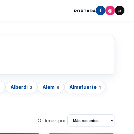
f
◎
⌕
PORTADA
Alberdi
Alem
Almafuerte
9
2
6
1
Ordenar por: