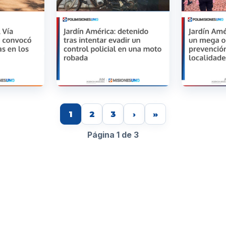
1
2
3
›
»
Página 1 de 3