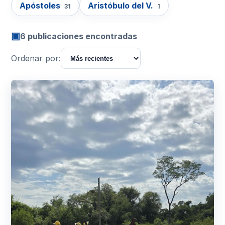
Apóstoles
Aristóbulo del V.
31
1
▣
6 publicaciones encontradas
Ordenar por: