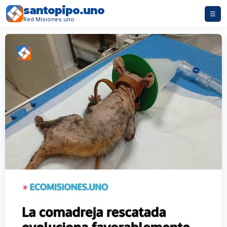
santopipo.uno
☰
Red Misiones.uno